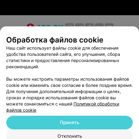
О проекте
Новости проекта
Размещение рекламы
Обработка файлов cookie
Медицинский маркетинг
Публичный договор
Наш сайт использует файлы cookie для обеспечения
удобства пользователей сайта, его улучшения, сбора
Пользовательское соглашение
Способы оплаты
статистики и предоставления персонализированных
Вакансии
Партнеры
рекомендаций.
Написать руководителю 103.by
Вы можете настроить параметры использования файлов
Написать в поддержку
cookie или изменить свое согласие в более позднее время.
Персональные настройки cookie
Для получения дополнительной информации о целях,
сроках и порядке использования файлов cookie вы
Обработка персональных данных
можете ознакомиться с нашей
Политикой обработки
файлов cookie
Принять
Отклонить
ВЫ ВЛАДЕЛЕЦ?